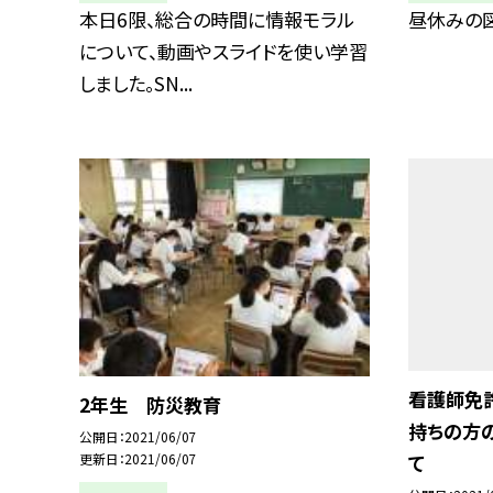
本日6限、総合の時間に情報モラル
昼休みの
について、動画やスライドを使い学習
しました。SN...
看護師免
2年生 防災教育
持ちの方
公開日
2021/06/07
更新日
2021/06/07
て