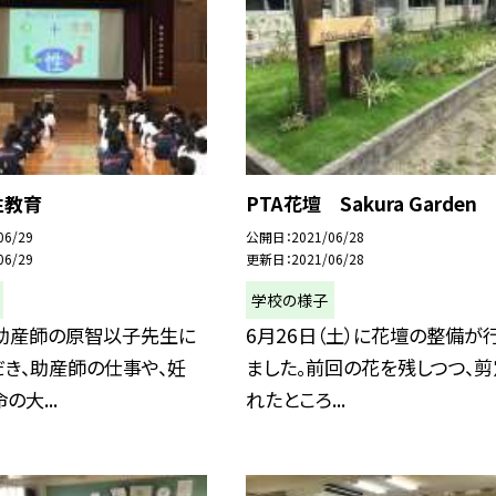
性教育
PTA花壇 Sakura Garden
06/29
公開日
2021/06/28
06/29
更新日
2021/06/28
学校の様子
、助産師の原智以子先生に
6月26日（土）に花壇の整備が
き、助産師の仕事や、妊
ました。前回の花を残しつつ、剪
の大...
れたところ...