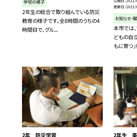
公開日
2021/
学校の様子
更新日
2021/
2年生の総合で取り組んでいる防災
お知らせ・
教育の様子です。全8時間のうちの4
本市では
時間目で、グル...
どもの自立
もに育つ」教
2年 防災学習
2年生 