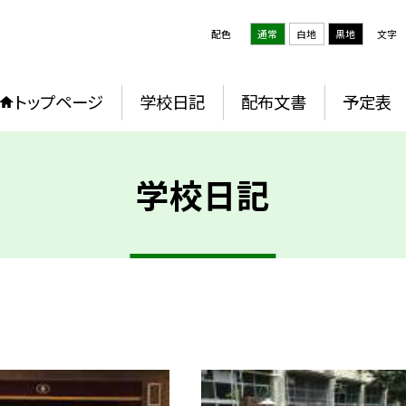
配色
通常
白地
黒地
文字
トップページ
学校日記
配布文書
予定表
学校日記