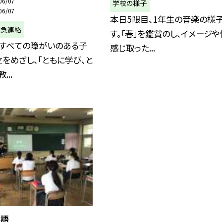
06/07
学校の様子
06/07
本日5限目、1年生の音楽の様
緊急連絡
す。「春」を鑑賞のし、イメージや
、すべての障がいのある子
感じ取った...
をめざし、「ともに学び、と
...
英語