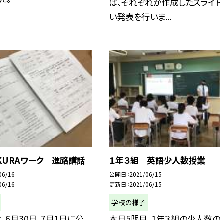
は、それぞれが作成したスライ
い発表を行いま...
KURAワーク 進路講話
１年３組 英語少人数授業
06/16
公開日
2021/06/15
06/16
更新日
2021/06/15
学校の様子
、6月30日、7月1日に公
本日5限目、1年３組の少人数