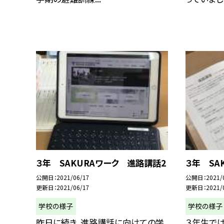
３年 SAKURAワーク 進路講話2
３年 SA
公開日
2021/06/17
公開日
2021/
更新日
2021/06/17
更新日
2021/
学校の様子
学校の様子
昨日に続き、進路講話に向けての学
３年生では