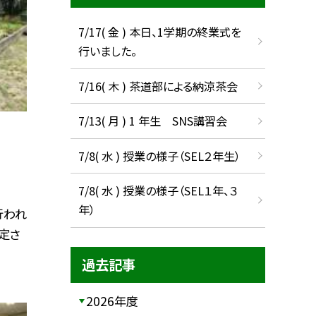
7/17( 金 ) 本日、1学期の終業式を
行いました。
7/16( 木 ) 茶道部による納涼茶会
7/13( 月 ) 1 年生 SNS講習会
7/8( 水 ) 授業の様子（SEL２年生）
7/8( 水 ) 授業の様子（SEL１年、３
年）
行われ
定さ
過去記事
2026年度