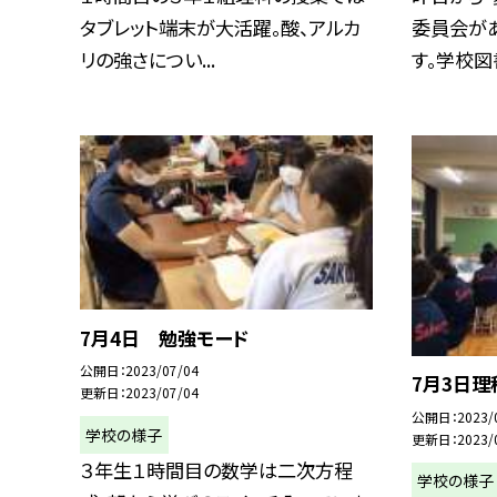
タブレット端末が大活躍。酸、アルカ
委員会が
リの強さについ...
す。学校図書
7月4日 勉強モード
公開日
2023/07/04
7月3日
更新日
2023/07/04
公開日
2023/
学校の様子
更新日
2023/
３年生１時間目の数学は二次方程
学校の様子