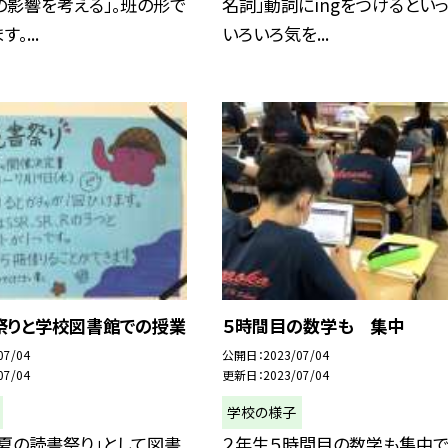
の影響を考える」。班の形で
名詞」動詞にingをつけるとい
。...
いろいろ気を...
祭りと学校図書館での授業
５時間目の数学も 集中
07/04
公開日
2023/07/04
07/04
更新日
2023/07/04
学校の様子
夏の読書祭り」として図書
２年生５時間目の数学も集中で