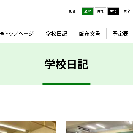
配色
通常
白地
黒地
文字
トップページ
学校日記
配布文書
予定表
学校日記