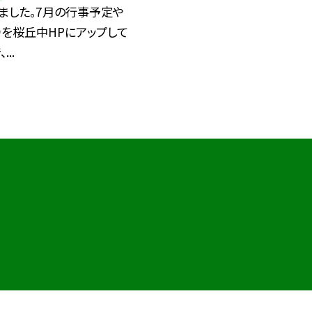
ました。7月の行事予定や
を桜丘中HPにアップして
..
©枚方市立桜丘中学校