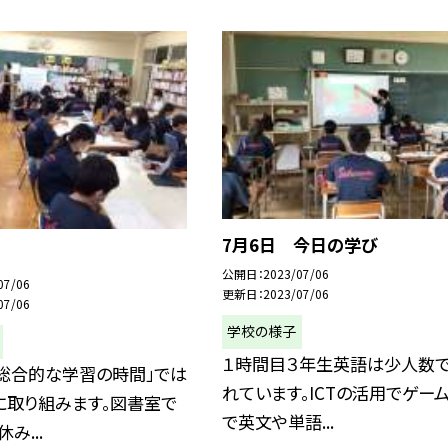
7月6日 今日の学び
公開日
2023/07/06
07/06
更新日
2023/07/06
07/06
学校の様子
１時間目３年生英語は少人数
「総合的な学習の時間」では
れています。ICTの活用でゲー
に取り組みます。図書室で
で英文や単語...
み...