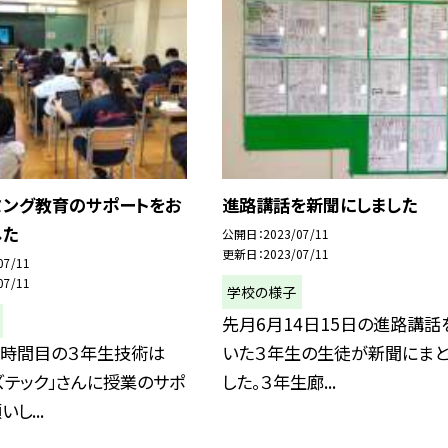
ミング教育のサポートをお
進路講話を新聞にしました
した
公開日
2023/07/11
更新日
2023/07/11
07/11
07/11
学校の様子
先月6月14日15日の進路講話
４時間目の３年生技術は
いた３年生の生徒が新聞にま
ズテック」さんに授業のサポ
した。３年生廊...
し...