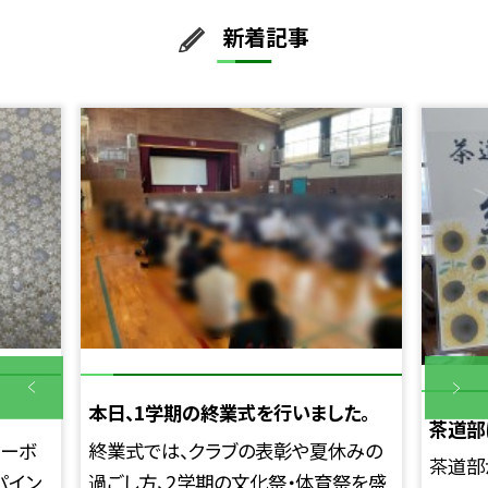
新着記事
本日、1学期の終業式を行いました。
茶道部
マーボ
終業式では、クラブの表彰や夏休みの
茶道部
パイン
過ごし方、2学期の文化祭・体育祭を盛