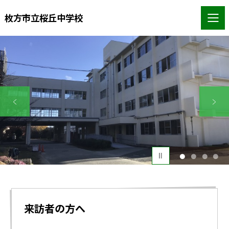
枚方市立桜丘中学校
1
2
3
4
来訪者の方へ