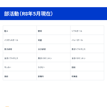
部活動（R8年5月現在）
陸上
野球
ソフトボール
バスケットボール
剣道
バレーボール
男子卓球
女子卓球
男子ソフトテニス
女子ソフトテニス
男子バドミントン
女子バドミントン
サッカー
ラグビー
技術
美術
家庭科
吹奏楽