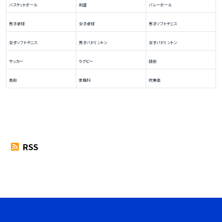
バスケットボール
剣道
バレーボール
男子卓球
女子卓球
男子ソフトテニス
女子ソフトテニス
男子バドミントン
女子バドミントン
サッカー
ラグビー
技術
美術
家庭科
吹奏楽
RSS