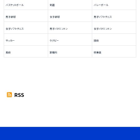
バスケットボール
剣道
バレーボール
男子卓球
女子卓球
男子ソフトテニス
女子ソフトテニス
男子バドミントン
女子バドミントン
サッカー
ラグビー
技術
美術
家庭科
吹奏楽
RSS