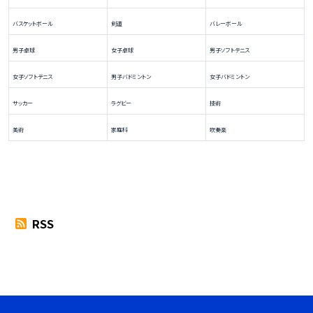
バスケットボール
剣道
バレーボール
男子卓球
女子卓球
男子ソフトテニス
女子ソフトテニス
男子バドミントン
女子バドミントン
サッカー
ラグビー
技術
美術
家庭科
吹奏楽
RSS