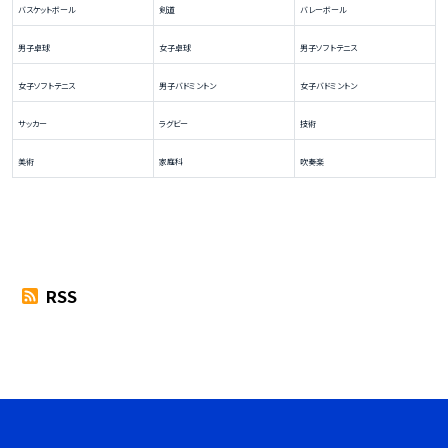
バスケットボール
剣道
バレーボール
男子卓球
女子卓球
男子ソフトテニス
女子ソフトテニス
男子バドミントン
女子バドミントン
サッカー
ラグビー
技術
美術
家庭科
吹奏楽
RSS