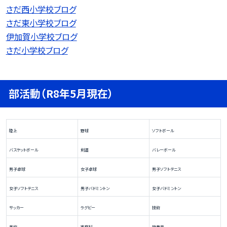
さだ西小学校ブログ
さだ東小学校ブログ
伊加賀小学校ブログ
さだ小学校ブログ
部活動（R8年5月現在）
陸上
野球
ソフトボール
バスケットボール
剣道
バレーボール
男子卓球
女子卓球
男子ソフトテニス
女子ソフトテニス
男子バドミントン
女子バドミントン
サッカー
ラグビー
技術
美術
家庭科
吹奏楽