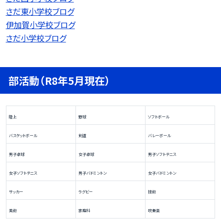
さだ東小学校ブログ
伊加賀小学校ブログ
さだ小学校ブログ
部活動（R8年5月現在）
陸上
野球
ソフトボール
バスケットボール
剣道
バレーボール
男子卓球
女子卓球
男子ソフトテニス
女子ソフトテニス
男子バドミントン
女子バドミントン
サッカー
ラグビー
技術
美術
家庭科
吹奏楽