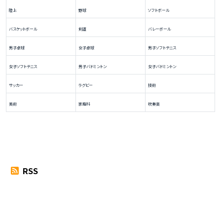
陸上
野球
ソフトボール
バスケットボール
剣道
バレーボール
男子卓球
女子卓球
男子ソフトテニス
女子ソフトテニス
男子バドミントン
女子バドミントン
サッカー
ラグビー
技術
美術
家庭科
吹奏楽
RSS