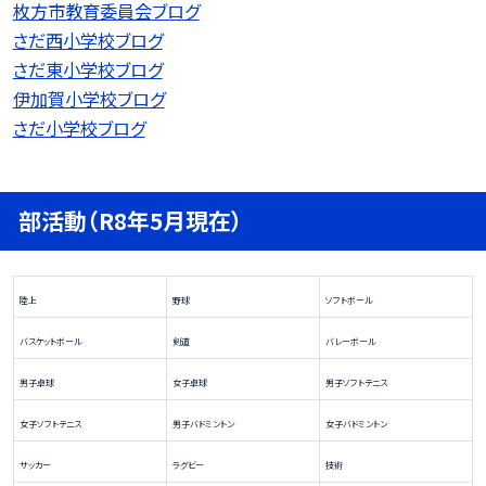
枚方市教育委員会ブログ
さだ西小学校ブログ
さだ東小学校ブログ
伊加賀小学校ブログ
さだ小学校ブログ
部活動（R8年5月現在）
陸上
野球
ソフトボール
バスケットボール
剣道
バレーボール
男子卓球
女子卓球
男子ソフトテニス
女子ソフトテニス
男子バドミントン
女子バドミントン
サッカー
ラグビー
技術