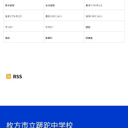
男子卓球
女子卓球
男子ソフトテニス
女子ソフトテニス
男子バドミントン
女子バドミントン
サッカー
ラグビー
技術
美術
家庭科
吹奏楽
RSS
枚方市立蹉跎中学校