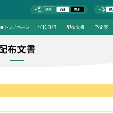
配色
文字
通常
白地
黒地
標
トップページ
学校日記
配布文書
予定表
配布文書