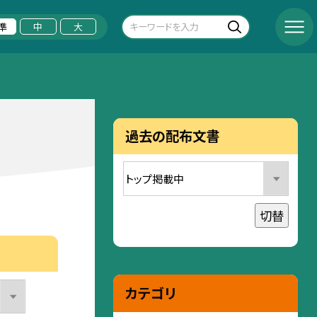
準
中
大
過去の配布文書
切替
カテゴリ