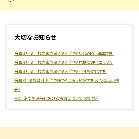
大切なお知らせ
令和８年度 枚方市立蹉跎西小学校 いじめ防止基本方針
令和８年度 枚方市立蹉跎西小学校 危機管理マニュアル
令和８年度 枚方市立蹉跎西小学校 不登校対応方針
令和8年度教育計画（学校経営に係る経営方針及び重点目標
等）
Ｒ8非常変災時等における措置について(529より）