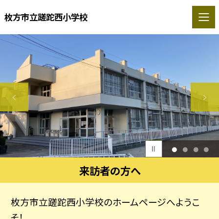
枚方市立蹉跎西小学校
1
2
3
4
来訪者の方へ
枚方市立蹉跎西小学校のホームページへようこ
そ！