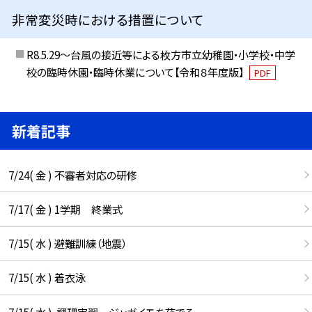
非常変災時における措置について
R8.5.29～台風の接近等による枚方市立幼稚園・小学校・中学
校の臨時休園・臨時休業について【令和８年度版】
PDF
新着記事
7/24( 金 ) 不審者対応の研修
7/17( 金 ) 1学期 終業式
7/15( 水 ) 避難訓練（地震）
7/15( 水 ) 着衣泳
7/15( 水 ) 調理実習 ジャガイモを茹でる