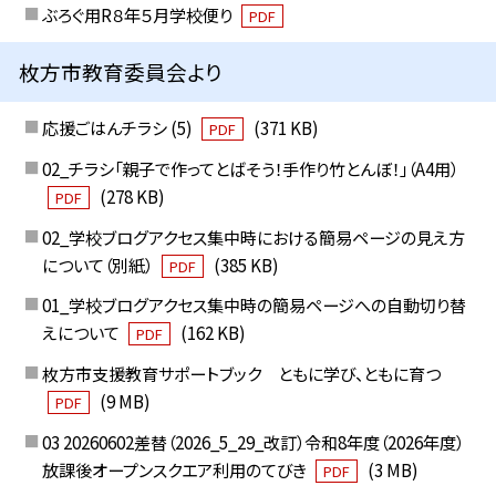
ぶろぐ用R８年５月学校便り
PDF
枚方市教育委員会より
応援ごはんチラシ (5)
(371 KB)
PDF
02_チラシ「親子で作ってとばそう！手作り竹とんぼ！」（A4用）
(278 KB)
PDF
02_学校ブログアクセス集中時における簡易ページの見え方
について（別紙）
(385 KB)
PDF
01_学校ブログアクセス集中時の簡易ページへの自動切り替
えについて
(162 KB)
PDF
枚方市支援教育サポートブック ともに学び、ともに育つ
(9 MB)
PDF
03 20260602差替（2026_5_29_改訂）令和8年度（2026年度）
放課後オープンスクエア利用のてびき
(3 MB)
PDF