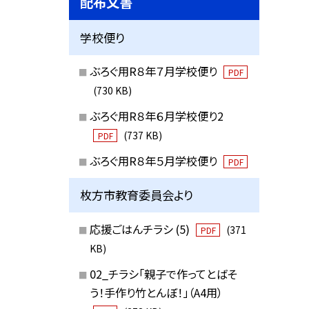
配布文書
学校便り
ぶろぐ用R８年７月学校便り
PDF
(730 KB)
ぶろぐ用R８年６月学校便り2
(737 KB)
PDF
ぶろぐ用R８年５月学校便り
PDF
枚方市教育委員会より
応援ごはんチラシ (5)
(371
PDF
KB)
02_チラシ「親子で作ってとばそ
う！手作り竹とんぼ！」（A4用）