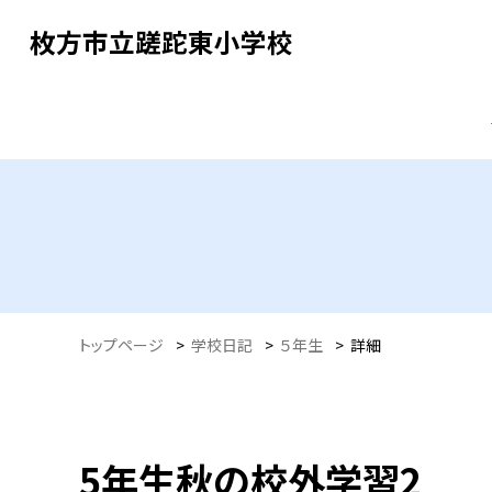
枚方市立蹉跎東小学校
トップページ
>
学校日記
>
５年生
>
詳細
5年生秋の校外学習2