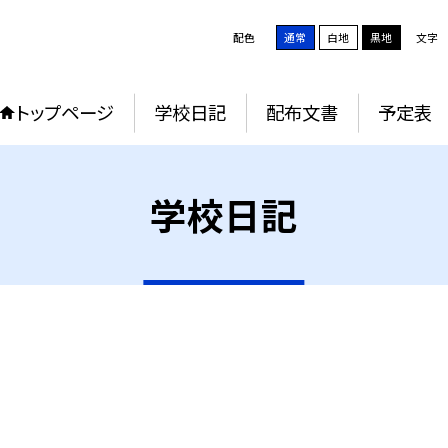
配色
通常
白地
黒地
文字
トップページ
学校日記
配布文書
予定表
学校日記