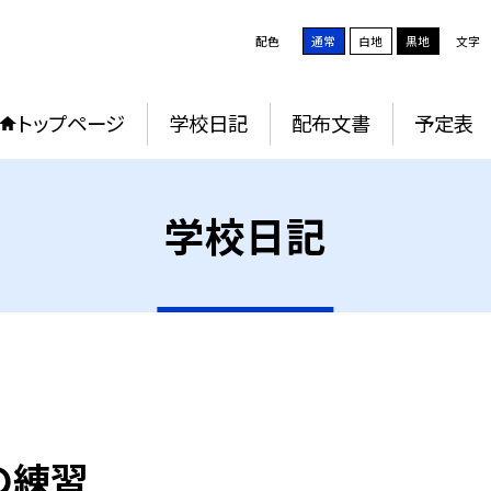
配色
通常
白地
黒地
文字
トップページ
学校日記
配布文書
予定表
学校日記
の練習