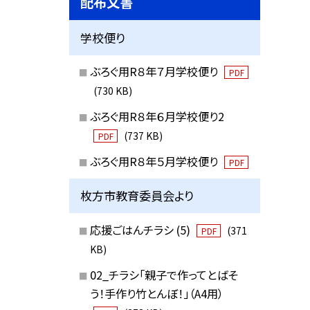
配布文書
学校便り
ぶろぐ用R８年７月学校便り
PDF
(730 KB)
ぶろぐ用R８年６月学校便り2
(737 KB)
PDF
ぶろぐ用R８年５月学校便り
PDF
枚方市教育委員会より
応援ごはんチラシ (5)
(371
PDF
KB)
02_チラシ「親子で作ってとばそ
う！手作り竹とんぼ！」（A4用）