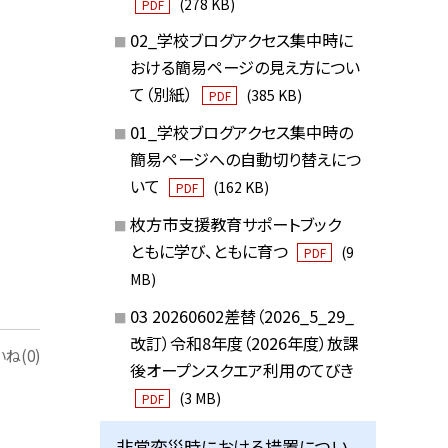
(278 KB)
PDF
02_学校ブログアクセス集中時に
おける簡易ページの見え方につい
て（別紙）
(385 KB)
PDF
01_学校ブログアクセス集中時の
簡易ページへの自動切り替えにつ
いて
(162 KB)
PDF
枚方市支援教育サポートブック
ともに学び、ともに育つ
(9
PDF
MB)
03 20260602差替（2026_5_29_
改訂）令和8年度（2026年度）放課
ね(0)
後オープンスクエア利用のてびき
(3 MB)
PDF
非常変災時における措置につい