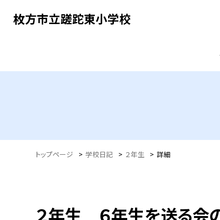
枚方市立蹉跎東小学校
トップページ
>
学校日記
>
２年生
>
詳細
２年生 ６年生を送る会