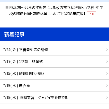
R8.5.29～台風の接近等による枚方市立幼稚園・小学校・中学
校の臨時休園・臨時休業について【令和８年度版】
PDF
新着記事
7/24( 金 ) 不審者対応の研修
7/17( 金 ) 1学期 終業式
7/15( 水 ) 避難訓練（地震）
7/15( 水 ) 着衣泳
7/15( 水 ) 調理実習 ジャガイモを茹でる