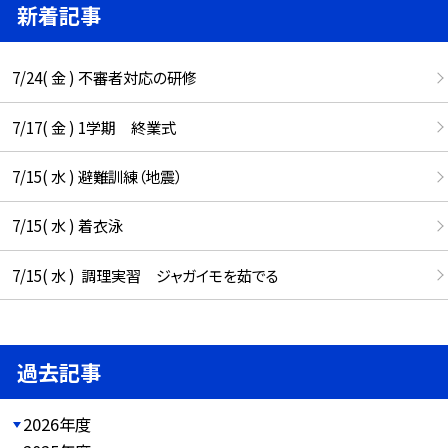
新着記事
7/24( 金 ) 不審者対応の研修
7/17( 金 ) 1学期 終業式
7/15( 水 ) 避難訓練（地震）
7/15( 水 ) 着衣泳
7/15( 水 ) 調理実習 ジャガイモを茹でる
過去記事
2026年度