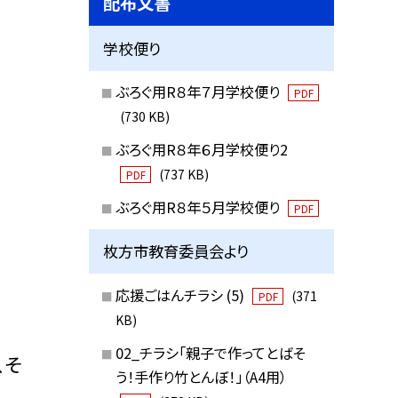
配布文書
学校便り
ぶろぐ用R８年７月学校便り
PDF
(730 KB)
ぶろぐ用R８年６月学校便り2
(737 KB)
PDF
ぶろぐ用R８年５月学校便り
PDF
枚方市教育委員会より
応援ごはんチラシ (5)
(371
PDF
KB)
02_チラシ「親子で作ってとばそ
、そ
う！手作り竹とんぼ！」（A4用）