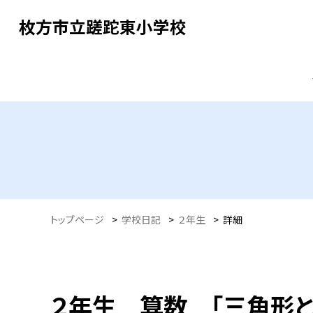
枚方市立蹉跎東小学校
トップページ
>
学校日記
>
２年生
>
詳細
２年生 算数 「三角形と