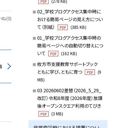
(278 KB)
PDF
02_学校ブログアクセス集中時に
ね(0)
おける簡易ページの見え方につい
て（別紙）
(385 KB)
PDF
01_学校ブログアクセス集中時の
簡易ページへの自動切り替えにつ
いて
(162 KB)
PDF
枚方市支援教育サポートブック
事
ともに学び、ともに育つ
(9
PDF
MB)
03 20260602差替（2026_5_29_
改訂）令和8年度（2026年度）放課
後オープンスクエア利用のてびき
(3 MB)
PDF
非常変災時における措置につい