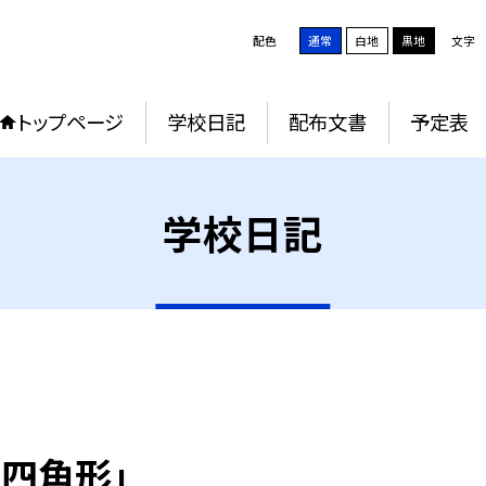
配色
通常
白地
黒地
文字
トップページ
学校日記
配布文書
予定表
学校日記
四角形」