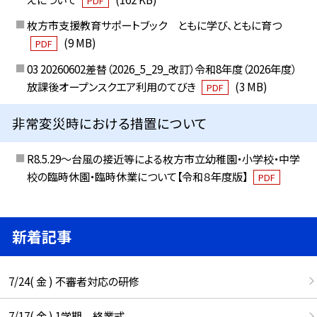
PDF
枚方市支援教育サポートブック ともに学び、ともに育つ
(9 MB)
PDF
03 20260602差替（2026_5_29_改訂）令和8年度（2026年度）
放課後オープンスクエア利用のてびき
(3 MB)
PDF
非常変災時における措置について
R8.5.29～台風の接近等による枚方市立幼稚園・小学校・中学
校の臨時休園・臨時休業について【令和８年度版】
PDF
新着記事
7/24( 金 ) 不審者対応の研修
7/17( 金 ) 1学期 終業式