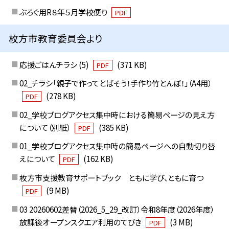
ぶろぐ用R８年５月学校便り
PDF
枚方市教育委員会より
応援ごはんチラシ (5)
(371 KB)
PDF
02_チラシ「親子で作ってとばそう！手作り竹とんぼ！」（A4用）
(278 KB)
PDF
02_学校ブログアクセス集中時における簡易ページの見え方
について（別紙）
(385 KB)
PDF
01_学校ブログアクセス集中時の簡易ページへの自動切り替
えについて
(162 KB)
PDF
枚方市支援教育サポートブック ともに学び、ともに育つ
(9 MB)
PDF
03 20260602差替（2026_5_29_改訂）令和8年度（2026年度）
放課後オープンスクエア利用のてびき
(3 MB)
PDF