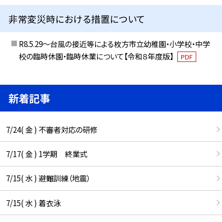
非常変災時における措置について
R8.5.29～台風の接近等による枚方市立幼稚園・小学校・中学
校の臨時休園・臨時休業について【令和８年度版】
PDF
新着記事
7/24( 金 ) 不審者対応の研修
7/17( 金 ) 1学期 終業式
7/15( 水 ) 避難訓練（地震）
7/15( 水 ) 着衣泳