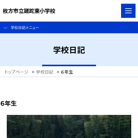
枚方市立蹉跎東小学校
学校日記メニュー
学校日記
トップページ
>
学校日記
>
６年生
６年生