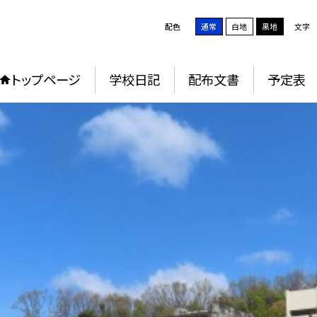
配色
通常
白地
黒地
文字
トップページ
学校日記
配布文書
予定表