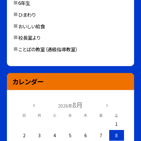
6年生
ひまわり
おいしい給食
校長室より
ことばの教室（通級指導教室）
カレンダー
8月
2026年
日
月
火
水
木
金
土
1
2
3
4
5
6
7
8