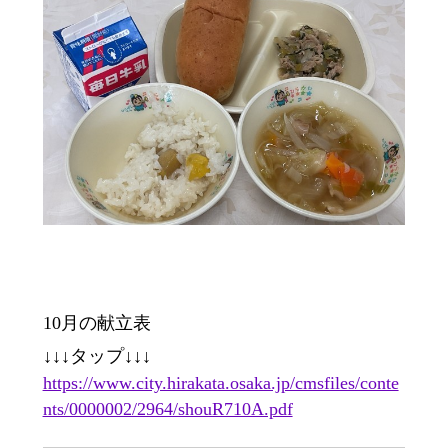
10月の献立表
↓↓↓タップ↓↓↓
https://www.city.hirakata.osaka.jp/cmsfiles/conte
nts/0000002/2964/shouR710A.pdf