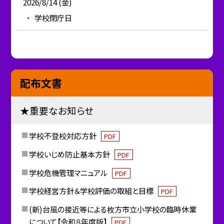
2026/8/14 (金)
学校閉庁日
配布文書
★重要なお知らせ
学校不登校対応方針
PDF
学校いじめ防止基本方針
PDF
学校危機管理マニュアル
PDF
学校経営方針＆学校評価の取組と目標
PDF
(新)台風の接近等による枚方市立小学校の臨時休業
について【令和８年度版】
PDF