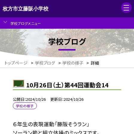
枚方市立藤阪小学校
学校ブログメニュー
学校ブログ
トップページ
>
学校ブログ
>
学校の様子
>
詳細
10月26日（土）第44回運動会14
公開日
2024/10/26
更新日
2024/10/26
学校の様子
６年生の表現運動「藤阪そうラン」
ソーラン節と組立体操のミックスです。