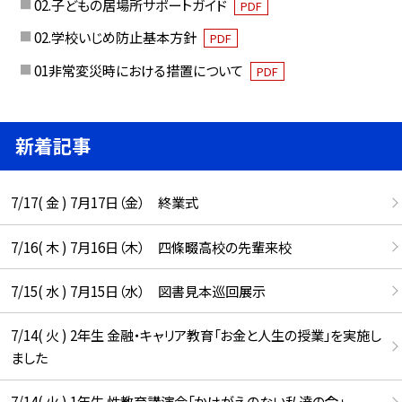
02.子どもの居場所サポートガイド
PDF
02.学校いじめ防止基本方針
PDF
01非常変災時における措置について
PDF
新着記事
7/17( 金 ) 7月17日（金） 終業式
7/16( 木 ) 7月16日（木） 四條畷高校の先輩来校
7/15( 水 ) 7月15日（水） 図書見本巡回展示
7/14( 火 ) 2年生 金融・キャリア教育「お金と人生の授業」を実施し
ました
7/14( 火 ) 1年生 性教育講演会「かけがえのない私達の命」