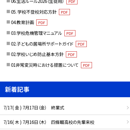
06.生活ルール2026（生徒用）
PDF
05. 学校不登校対応方針
PDF
04.教育計画
PDF
03.学校危機管理マニュアル
PDF
02.子どもの居場所サポートガイド
PDF
02.学校いじめ防止基本方針
PDF
01非常変災時における措置について
PDF
新着記事
7/17( 金 ) 7月17日（金） 終業式
7/16( 木 ) 7月16日（木） 四條畷高校の先輩来校