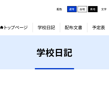
配色
通常
白地
黒地
文字
トップページ
学校日記
配布文書
予定表
学校日記