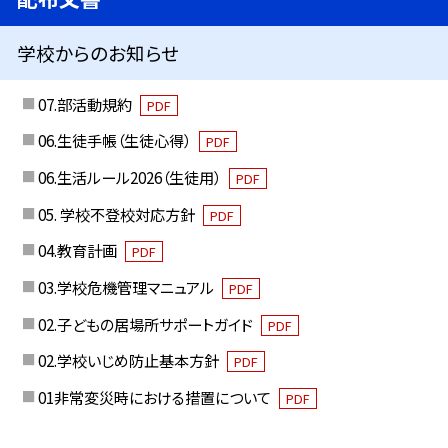
学校からのお知らせ
07.部活動規約
PDF
06.生徒手帳（生徒心得）
PDF
06.生活ルール2026（生徒用）
PDF
05. 学校不登校対応方針
PDF
04.教育計画
PDF
03.学校危機管理マニュアル
PDF
02.子どもの居場所サポートガイド
PDF
02.学校いじめ防止基本方針
PDF
01非常変災時における措置について
PDF