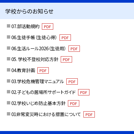
学校からのお知らせ
07.部活動規約
PDF
06.生徒手帳（生徒心得）
PDF
06.生活ルール2026（生徒用）
PDF
05. 学校不登校対応方針
PDF
04.教育計画
PDF
03.学校危機管理マニュアル
PDF
02.子どもの居場所サポートガイド
PDF
02.学校いじめ防止基本方針
PDF
01非常変災時における措置について
PDF