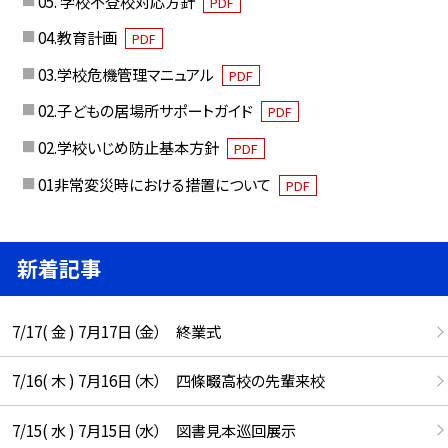
05. 学校不登校対応方針
PDF
04.教育計画
PDF
03.学校危機管理マニュアル
PDF
02.子どもの居場所サポートガイド
PDF
02.学校いじめ防止基本方針
PDF
01非常変災時における措置について
PDF
新着記事
7/17( 金 ) 7月17日（金） 終業式
7/16( 木 ) 7月16日（木） 四條畷高校の先輩来校
7/15( 水 ) 7月15日（水） 図書見本巡回展示