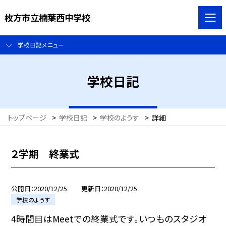
枚方市立楠葉西中学校
学校日記メニュー
学校日記
トップページ
>
学校日記
>
学校のようす
>
詳細
２学期 終業式
公開日
2020/12/25
更新日
2020/12/25
学校のようす
4時間目はMeetでの終業式です。いつものスタジオ