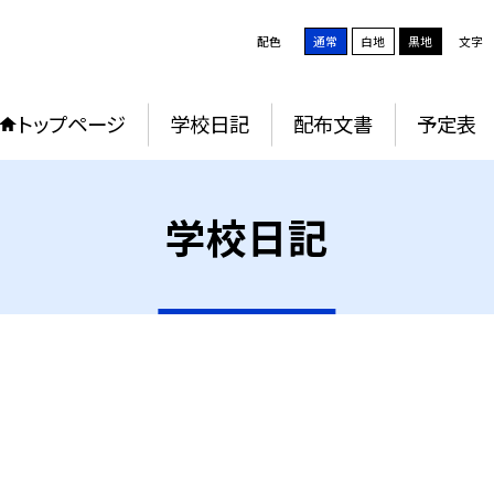
配色
通常
白地
黒地
文字
トップページ
学校日記
配布文書
予定表
学校日記