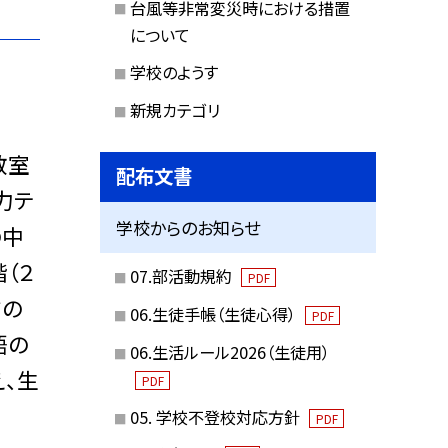
台風等非常変災時における措置
について
学校のようす
新規カテゴリ
教室
配布文書
力テ
学校からのお知らせ
の中
（２
07.部活動規約
PDF
前の
06.生徒手帳（生徒心得）
PDF
語の
06.生活ルール2026（生徒用）
、生
PDF
05. 学校不登校対応方針
PDF