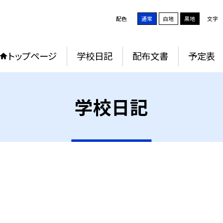
配色
通常
白地
黒地
文字
トップページ
学校日記
配布文書
予定表
学校日記