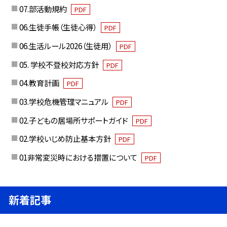
07.部活動規約
PDF
06.生徒手帳（生徒心得）
PDF
06.生活ルール2026（生徒用）
PDF
05. 学校不登校対応方針
PDF
04.教育計画
PDF
03.学校危機管理マニュアル
PDF
02.子どもの居場所サポートガイド
PDF
02.学校いじめ防止基本方針
PDF
01非常変災時における措置について
PDF
新着記事