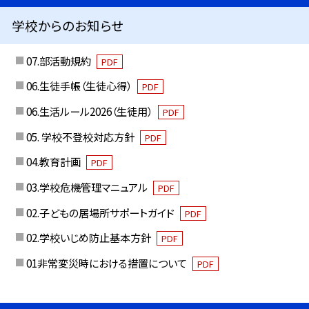
学校からのお知らせ
07.部活動規約
PDF
06.生徒手帳（生徒心得）
PDF
06.生活ルール2026（生徒用）
PDF
05. 学校不登校対応方針
PDF
04.教育計画
PDF
03.学校危機管理マニュアル
PDF
02.子どもの居場所サポートガイド
PDF
02.学校いじめ防止基本方針
PDF
01非常変災時における措置について
PDF