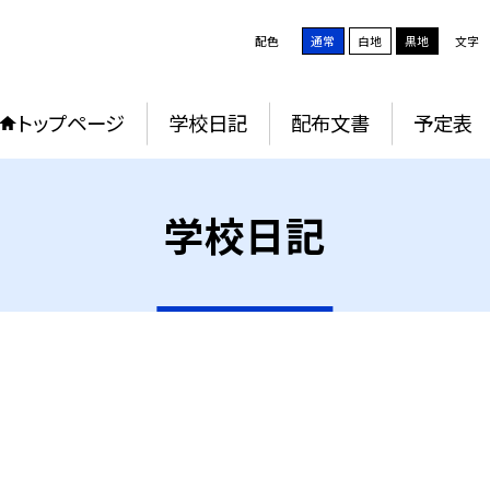
配色
通常
白地
黒地
文字
トップページ
学校日記
配布文書
予定表
学校日記