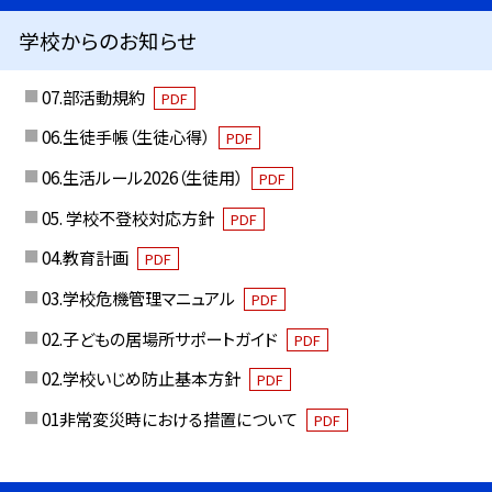
学校からのお知らせ
07.部活動規約
PDF
06.生徒手帳（生徒心得）
PDF
06.生活ルール2026（生徒用）
PDF
05. 学校不登校対応方針
PDF
04.教育計画
PDF
03.学校危機管理マニュアル
PDF
02.子どもの居場所サポートガイド
PDF
02.学校いじめ防止基本方針
PDF
01非常変災時における措置について
PDF