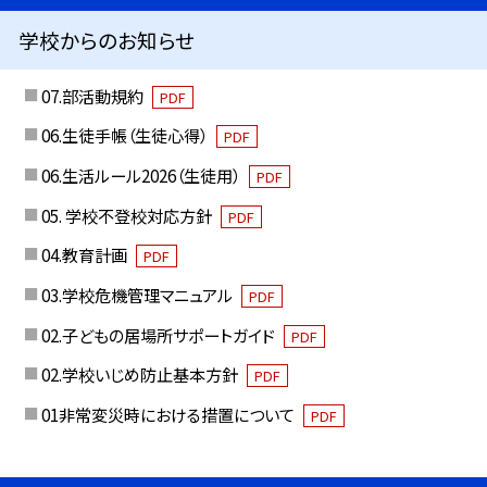
学校からのお知らせ
07.部活動規約
PDF
06.生徒手帳（生徒心得）
PDF
06.生活ルール2026（生徒用）
PDF
05. 学校不登校対応方針
PDF
04.教育計画
PDF
03.学校危機管理マニュアル
PDF
02.子どもの居場所サポートガイド
PDF
02.学校いじめ防止基本方針
PDF
01非常変災時における措置について
PDF