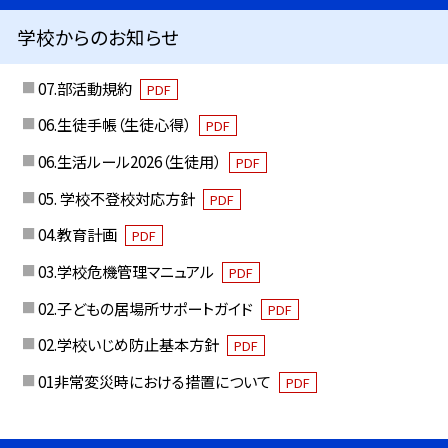
学校からのお知らせ
07.部活動規約
PDF
06.生徒手帳（生徒心得）
PDF
06.生活ルール2026（生徒用）
PDF
05. 学校不登校対応方針
PDF
04.教育計画
PDF
03.学校危機管理マニュアル
PDF
02.子どもの居場所サポートガイド
PDF
02.学校いじめ防止基本方針
PDF
01非常変災時における措置について
PDF