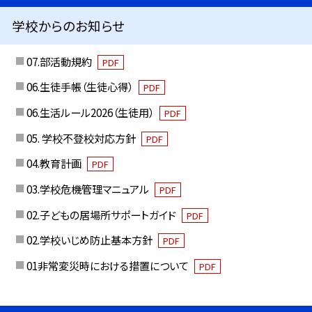
学校からのお知らせ
07.部活動規約
PDF
06.生徒手帳（生徒心得）
PDF
06.生活ルール2026（生徒用）
PDF
05. 学校不登校対応方針
PDF
04.教育計画
PDF
03.学校危機管理マニュアル
PDF
02.子どもの居場所サポートガイド
PDF
02.学校いじめ防止基本方針
PDF
01非常変災時における措置について
PDF