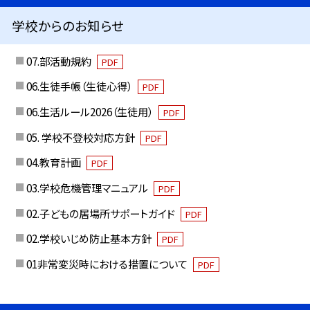
学校からのお知らせ
07.部活動規約
PDF
06.生徒手帳（生徒心得）
PDF
06.生活ルール2026（生徒用）
PDF
05. 学校不登校対応方針
PDF
04.教育計画
PDF
03.学校危機管理マニュアル
PDF
02.子どもの居場所サポートガイド
PDF
02.学校いじめ防止基本方針
PDF
01非常変災時における措置について
PDF