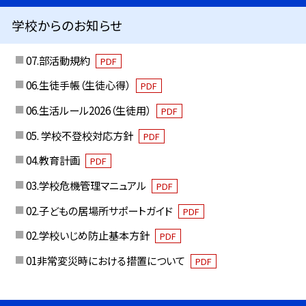
学校からのお知らせ
07.部活動規約
PDF
06.生徒手帳（生徒心得）
PDF
06.生活ルール2026（生徒用）
PDF
05. 学校不登校対応方針
PDF
04.教育計画
PDF
03.学校危機管理マニュアル
PDF
02.子どもの居場所サポートガイド
PDF
02.学校いじめ防止基本方針
PDF
01非常変災時における措置について
PDF