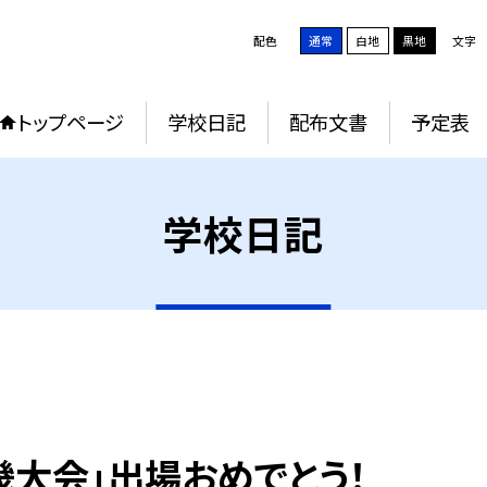
配色
通常
白地
黒地
文字
トップページ
学校日記
配布文書
予定表
学校日記
畿大会」出場おめでとう！