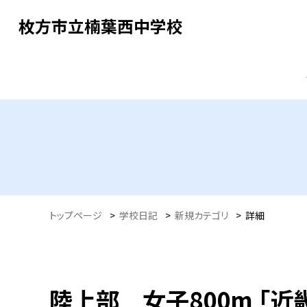
枚方市立楠葉西中学校
トップページ
>
学校日記
>
新規カテゴリ
>
詳細
陸上部 女子800m 「近