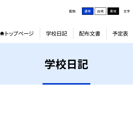
配色
通常
白地
黒地
文字
トップページ
学校日記
配布文書
予定表
学校日記