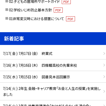
02.子どもの居場所サポートガイド
PDF
02.学校いじめ防止基本方針
PDF
01非常変災時における措置について
PDF
新着記事
7/17( 金 ) 7月17日（金） 終業式
7/16( 木 ) 7月16日（木） 四條畷高校の先輩来校
7/15( 水 ) 7月15日（水） 図書見本巡回展示
7/14( 火 ) 2年生 金融・キャリア教育「お金と人生の授業」を実施し
ました
7/14( 火 ) 1年生 性教育講演会「かけがえのない私達の命」