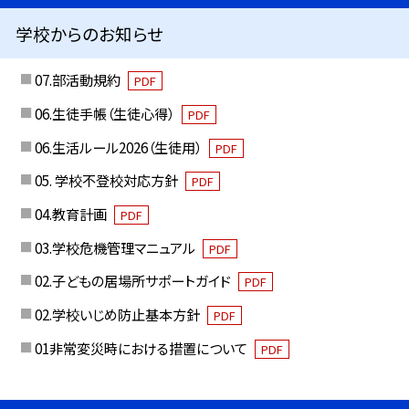
学校からのお知らせ
07.部活動規約
PDF
06.生徒手帳（生徒心得）
PDF
06.生活ルール2026（生徒用）
PDF
05. 学校不登校対応方針
PDF
04.教育計画
PDF
03.学校危機管理マニュアル
PDF
02.子どもの居場所サポートガイド
PDF
02.学校いじめ防止基本方針
PDF
01非常変災時における措置について
PDF